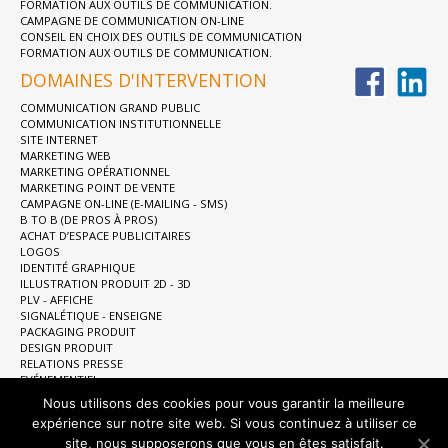
FORMATION AUX OUTILS DE COMMUNICATION.
CAMPAGNE DE COMMUNICATION ON-LINE
CONSEIL EN CHOIX DES OUTILS DE COMMUNICATION
FORMATION AUX OUTILS DE COMMUNICATION.
DOMAINES D'INTERVENTION
COMMUNICATION GRAND PUBLIC
COMMUNICATION INSTITUTIONNELLE
SITE INTERNET
MARKETING WEB
MARKETING OPÉRATIONNEL
MARKETING POINT DE VENTE
CAMPAGNE ON-LINE (E-MAILING - SMS)
B TO B (DE PROS À PROS)
ACHAT D’ESPACE PUBLICITAIRES
LOGOS
IDENTITÉ GRAPHIQUE
ILLUSTRATION PRODUIT 2D - 3D
PLV - AFFICHE
SIGNALÉTIQUE - ENSEIGNE
PACKAGING PRODUIT
DESIGN PRODUIT
RELATIONS PRESSE
EVÉNEMENTIEL
FILM D’ENTREPRISE
Nous utilisons des cookies pour vous garantir la meilleure
FILM PUBLICITAIRE
expérience sur notre site web. Si vous continuez à utiliser ce
FILM INSTITUTIONNEL
site, nous supposerons que vous en êtes satisfait.
ANIMATION VIDEO ET WEB 2D - 3D