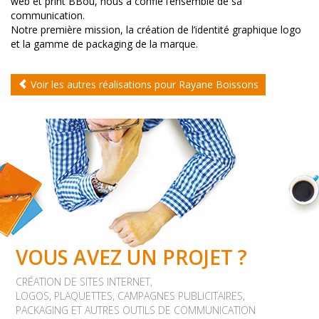
web et
print
BBou
, nous a confié l’ensemble de sa
communication.
Notre première mission, la création de l’identité graphique logo
et la gamme de packaging de la marque.
Voir les autres réalisations pour Rayane Boissons
VOUS AVEZ UN PROJET ?
CRÉATION DE SITES INTERNET,
LOGOS, PLAQUETTES, CAMPAGNES PUBLICITAIRES,
PACKAGING ET AUTRES OUTILS DE COMMUNICATION